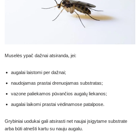
Muselės ypač dažnai atsiranda, jei:
augalai laistomi per dažnai;
naudojamas prastai drenuojamas substratas;
vazone paliekamos pūvančios augalų liekanos;
augalai laikomi prastai vėdinamose patalpose.
Grybiniai uodukai gali atsirasti net naujai įsigytame substrate
arba būti atnešti kartu su nauju augalu.