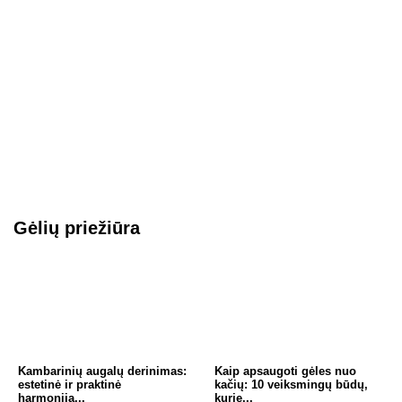
Gėlių priežiūra
Kambarinių augalų derinimas:
Kaip apsaugoti gėles nuo
estetinė ir praktinė
kačių: 10 veiksmingų būdų,
harmonija...
kurie...