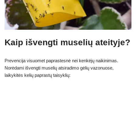
Kaip išvengti muselių ateityje?
Prevencija visuomet paprastesnė nei kenkėjų naikinimas.
Norėdami išvengti muselių atsiradimo gėlių vazonuose,
laikykitės kelių paprastų taisyklių: