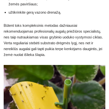
žemės paviršiaus;
užtikrinkite gerą vazono drenažą.
Būtent toks kompleksinis metodas dažniausiai
rekomenduojamas profesionalių augalų priežiūros specialistų,
nes taip nutraukiamas visas grybinio uoduko vystymosi ciklas.
Verta reguliariai stebėti substrato drėgmės lygį, nes net ir
nereiklūs augalai gali tapti puikia terpe kenkėjams daugintis, jei
žemė nuolat išlieka šlapia.