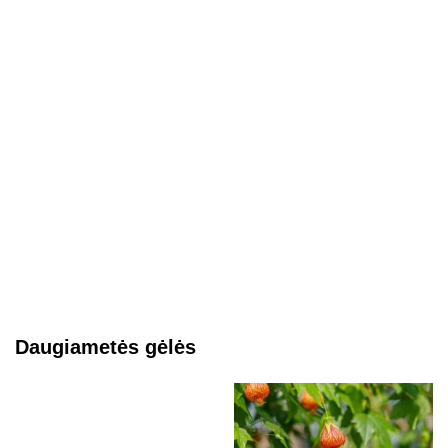
Daugiametės gėlės