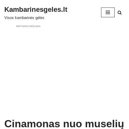
Kambarinesgeles.lt
Skip
Visos kambarinės gėlės
to
PARTNERIO REKLAMA
content
Cinamonas nuo muselių