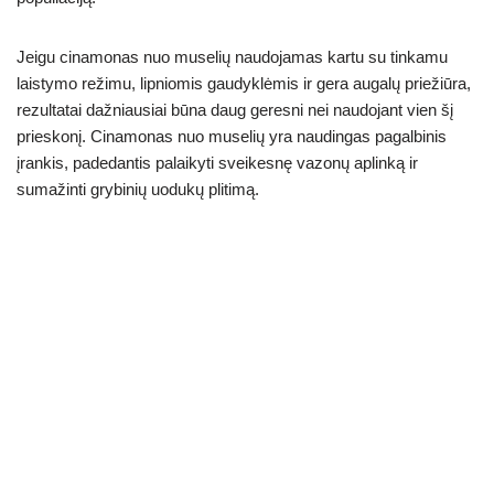
Jeigu cinamonas nuo muselių naudojamas kartu su tinkamu
laistymo režimu, lipniomis gaudyklėmis ir gera augalų priežiūra,
rezultatai dažniausiai būna daug geresni nei naudojant vien šį
prieskonį. Cinamonas nuo muselių yra naudingas pagalbinis
įrankis, padedantis palaikyti sveikesnę vazonų aplinką ir
sumažinti grybinių uodukų plitimą.