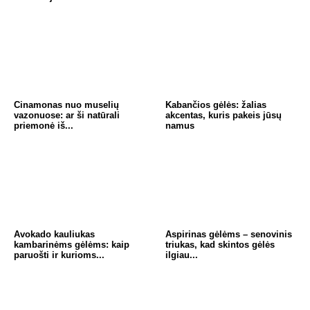
Cinamonas nuo muselių
Kabančios gėlės: žalias
vazonuose: ar ši natūrali
akcentas, kuris pakeis jūsų
priemonė iš...
namus
Avokado kauliukas
Aspirinas gėlėms – senovinis
kambarinėms gėlėms: kaip
triukas, kad skintos gėlės
paruošti ir kurioms...
ilgiau...