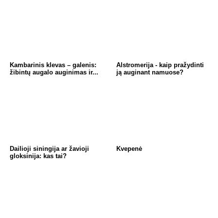
g
p
m
o
er
p
o
k
Kambarinis klevas – galenis:
Alstromerija - kaip pražydinti
žibintų augalo auginimas ir...
ją auginant namuose?
Dailioji siningija ar žavioji
Kvepenė
gloksinija: kas tai?