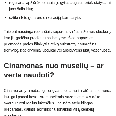
reguliariai apžiūrėkite naujai įsigytus augalus prieš statydami
juos šalia kitų;
užtikrinkite gerą oro cirkuliaciją kambaryje.
Taip pat naudinga retkarčiais supurenti viršutinį žemės sluoksnį,
kad jis greičiau pradžiūtų po laistymo. Šios paprastos
priemonės padės išlaikyti sveiką substratą ir sumažins
tikimybę, kad grybiniai uodukai vėl apsigyvens jūsų vazonuose.
Cinamonas nuo muselių – ar
verta naudoti?
Cinamonas yra nebrangi, lengvai prieinama ir natūrali priemonė,
kuri gali padėti kovoti su muselėmis vazonuose. Vis dėlto
svarbu turėti realius lūkesčius – tai nėra stebuklingas
preparatas, galintis akimirksniu išnaikinti visą kenkėjų
populiaciją.