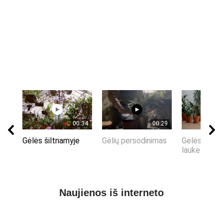
00:34
00:29
Gėlės šiltnamyje
Gėlių persodinimas
Gėlės vazo
lauke
Naujienos iš interneto