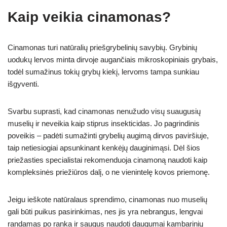
Kaip veikia cinamonas?
Cinamonas turi natūralių priešgrybelinių savybių. Grybinių
uodukų lervos minta dirvoje augančiais mikroskopiniais grybais,
todėl sumažinus tokių grybų kiekį, lervoms tampa sunkiau
išgyventi.
Svarbu suprasti, kad cinamonas nenužudo visų suaugusių
muselių ir neveikia kaip stiprus insekticidas. Jo pagrindinis
poveikis – padėti sumažinti grybelių augimą dirvos paviršiuje,
taip netiesiogiai apsunkinant kenkėjų dauginimąsi. Dėl šios
priežasties specialistai rekomenduoja cinamoną naudoti kaip
kompleksinės priežiūros dalį, o ne vienintelę kovos priemonę.
Jeigu ieškote natūralaus sprendimo, cinamonas nuo muselių
gali būti puikus pasirinkimas, nes jis yra nebrangus, lengvai
randamas po ranka ir saugus naudoti daugumai kambarinių