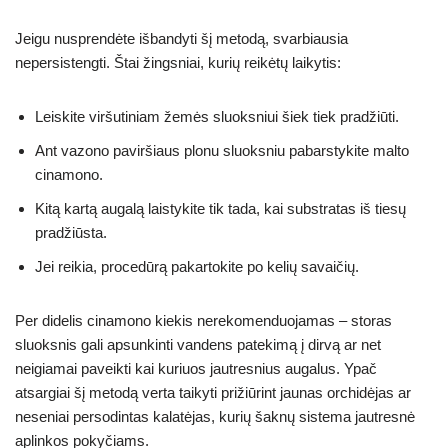
Jeigu nusprendėte išbandyti šį metodą, svarbiausia
nepersistengti. Štai žingsniai, kurių reikėtų laikytis:
Leiskite viršutiniam žemės sluoksniui šiek tiek pradžiūti.
Ant vazono paviršiaus plonu sluoksniu pabarstykite malto
cinamono.
Kitą kartą augalą laistykite tik tada, kai substratas iš tiesų
pradžiūsta.
Jei reikia, procedūrą pakartokite po kelių savaičių.
Per didelis cinamono kiekis nerekomenduojamas – storas
sluoksnis gali apsunkinti vandens patekimą į dirvą ar net
neigiamai paveikti kai kuriuos jautresnius augalus. Ypač
atsargiai šį metodą verta taikyti prižiūrint jaunas orchidėjas ar
neseniai persodintas kalatėjas, kurių šaknų sistema jautresnė
aplinkos pokyčiams.