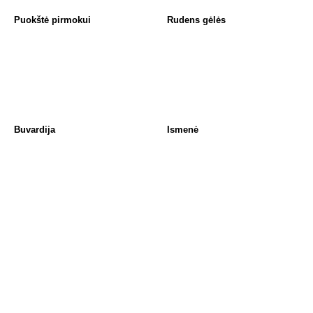
Puokštė pirmokui
Rudens gėlės
Buvardija
Ismenė