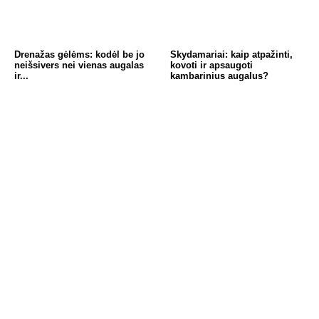
Drenažas gėlėms: kodėl be jo
Skydamariai: kaip atpažinti,
neišsivers nei vienas augalas
kovoti ir apsaugoti
ir...
kambarinius augalus?