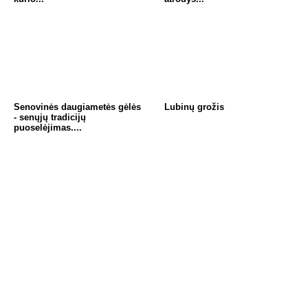
Senovinės daugiametės gėlės
Lubinų grožis
- senųjų tradicijų
puoselėjimas....