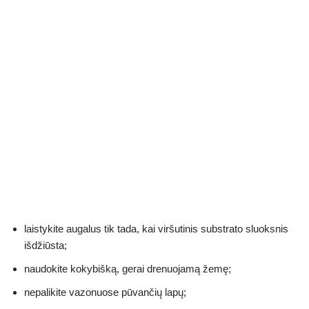
laistykite augalus tik tada, kai viršutinis substrato sluoksnis
išdžiūsta;
naudokite kokybišką, gerai drenuojamą žemę;
nepalikite vazonuose pūvančių lapų;