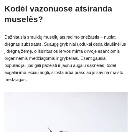
Kodėl vazonuose atsiranda
muselės?
Dažniausia smulkių muselių atsiradimo priežastis – nuolat
drėgnas substratas. Suaugę grybiniai uodukai deda kiaušinėlius
į drėgną žemę, o išsiritusios lervos minta dirvoje esančiomis
organinėmis medžiagomis ir grybeliais. Esant gausiai
populiacijai, jos gali pažeisti ir jaunų augalų šakneles, todėl
augalai ima lėčiau augti, silpsta arba prasčiau įsisavina maisto
medžiagas.