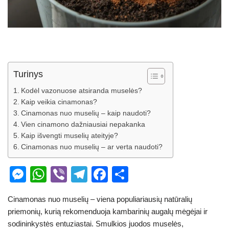
Turinys
Kodėl vazonuose atsiranda muselės?
Kaip veikia cinamonas?
Cinamonas nuo muselių – kaip naudoti?
Vien cinamono dažniausiai nepakanka
Kaip išvengti muselių ateityje?
Cinamonas nuo muselių – ar verta naudoti?
M
W
Vi
T
F
S
e
h
b
el
a
h
Cinamonas nuo muselių – viena populiariausių natūralių
ss
at
er
e
c
ar
priemonių, kurią rekomenduoja kambarinių augalų mėgėjai ir
e
s
gr
e
e
sodininkystės entuziastai. Smulkios juodos muselės,