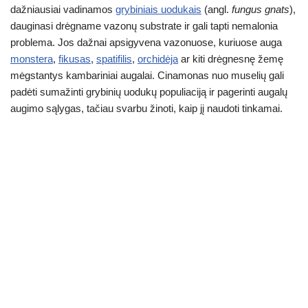
n
A
a
b
dažniausiai vadinamos
grybiniais uodukais
(angl.
fungus gnats
),
dauginasi drėgname vazonų substrate ir gali tapti nemalonia
g
p
m
o
problema. Jos dažnai apsigyvena vazonuose, kuriuose auga
er
p
o
monstera
,
fikusas
,
spatifilis
,
orchidėja
ar kiti drėgnesnę žemę
k
mėgstantys kambariniai augalai. Cinamonas nuo muselių gali
padėti sumažinti grybinių uodukų populiaciją ir pagerinti augalų
augimo sąlygas, tačiau svarbu žinoti, kaip jį naudoti tinkamai.