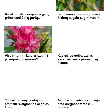
Karolinė žilė – neįprasta gėlė,
Kambarinis klevas – galenis:
primenanti žalių perlų...
žibintų augalo auginimas ir...
Alstromerija - kaip pražydinti
Kabančios gėlės: žalias
ją auginant namuose?
akcentas, kuris pakeis jūsų
namus
Tuberoza – nepakartojamu
Augalai augantys vandenyje
aromatu svaiginantis augalas,
arba drėgnose vietose –
kurio...
atrodys...