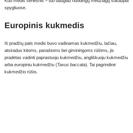
Kuo medis senesnis – tuo daugiau nuodingų medžiagų sukaupia
spygliuose.
Europinis kukmedis
Iš pradžių pats medis buvo vadinamas kukmedžiu, tačiau,
atsiradus kitoms, panašioms bei giminingoms rūšims, jis
pradėtas vadinti paprastuoju kukmedžiu, angliškuoju kukmedžiu
arba europiniu kukmedžiu (
Taxus baccata
). Tai pagrindinė
kukmedžio rūšis.