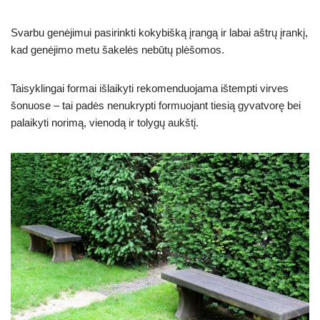
Svarbu genėjimui pasirinkti kokybišką įrangą ir labai aštrų įrankį,
kad genėjimo metu šakelės nebūtų plėšomos.
Taisyklingai formai išlaikyti rekomenduojama ištempti virves
šonuose – tai padės nenukrypti formuojant tiesią gyvatvorę bei
palaikyti norimą, vienodą ir tolygų aukštį.