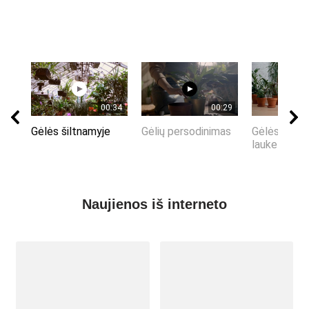
00:34
00:29
Gėlės šiltnamyje
Gėlių persodinimas
Gėlės vazo
lauke
Naujienos iš interneto