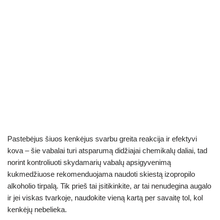
Pastebėjus šiuos kenkėjus svarbu greita reakcija ir efektyvi
kova – šie vabalai turi atsparumą didžiajai chemikalų daliai, tad
norint kontroliuoti skydamarių vabalų apsigyvenimą
kukmedžiuose rekomenduojama naudoti skiestą izopropilo
alkoholio tirpalą. Tik prieš tai įsitikinkite, ar tai nenudegina augalo
ir jei viskas tvarkoje, naudokite vieną kartą per savaitę tol, kol
kenkėjų nebelieka.