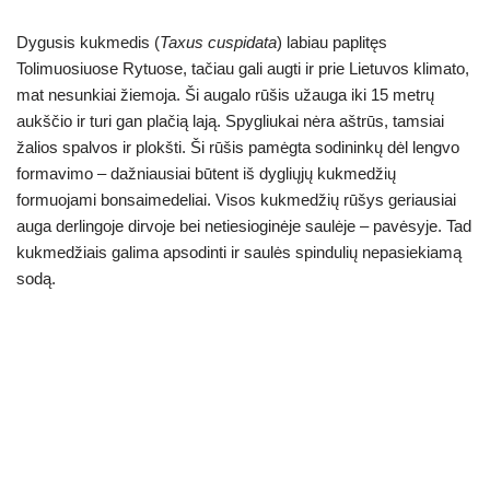
Dygusis kukmedis (
Taxus cuspidata
) labiau paplitęs
Tolimuosiuose Rytuose, tačiau gali augti ir prie Lietuvos klimato,
mat nesunkiai žiemoja. Ši augalo rūšis užauga iki 15 metrų
aukščio ir turi gan plačią lają. Spygliukai nėra aštrūs, tamsiai
žalios spalvos ir plokšti. Ši rūšis pamėgta sodininkų dėl lengvo
formavimo – dažniausiai būtent iš dygliųjų kukmedžių
formuojami bonsaimedeliai. Visos kukmedžių rūšys geriausiai
auga derlingoje dirvoje bei netiesioginėje saulėje – pavėsyje. Tad
kukmedžiais galima apsodinti ir saulės spindulių nepasiekiamą
sodą.