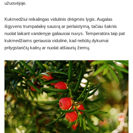
užuovėjoje.
Kukmedžiui reikalingas vidutinis drėgmės lygis. Augalas
išgyvens trumpalaikę sausrą ar perlaistymą, tačiau šaknis
nuolat laikant vandenyje galiausiai nuvys. Temperatūra taip pat
kukmedžiams geriausia vidutinė, kad nebūtų dykumai
prilygstančių kaitrų ar nuolat atšiaurių žiemų.