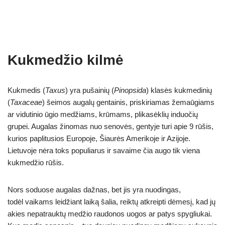
Kukmedžio kilmė
Kukmedis (
Taxus
) yra pušainių (
Pinopsida
) klasės kukmedinių
(
Taxaceae
) šeimos augalų gentainis, priskiriamas žemaūgiams
ar vidutinio ūgio medžiams, krūmams, plikasėklių induočių
grupei. Augalas žinomas nuo senovės, gentyje turi apie 9 rūšis,
kurios paplitusios Europoje, Šiaurės Amerikoje ir Azijoje.
Lietuvoje nėra toks populiarus ir savaime čia augo tik viena
kukmedžio rūšis.
Nors soduose augalas dažnas, bet jis yra nuodingas,
todėl vaikams leidžiant laiką šalia, reiktų atkreipti dėmesį, kad jų
akies nepatrauktų medžio raudonos uogos ar patys spygliukai.