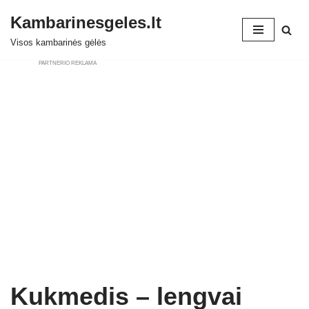
Kambarinesgeles.lt
Skip
Visos kambarinės gėlės
to
PARTNERIO REKLAMA
content
Kukmedis – lengvai