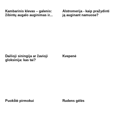
k
Kambarinis klevas – galenis:
Alstromerija - kaip pražydinti
žibintų augalo auginimas ir...
ją auginant namuose?
Dailioji siningija ar žavioji
Kvepenė
gloksinija: kas tai?
Puokštė pirmokui
Rudens gėlės