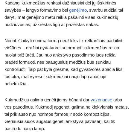
Kadangi kukmedžius renkasi dažniausiai dėl jų išskirtinės
savybės – lengvo formavimo bei
genėjimo
, svarbu atidžiai tai
daryti, mat genėjimo metu reikia pašalinti visas kukmedžių
nudžiūvusias, užkrėstas ligų ar pažeistas šakas.
Norint išlaikyti norimą formą neužteks tik retkarčiais padailinti
viršūnes – gražiai gyvatvorei suformuoti kukmedžius reikia
nuolat prižiūrėti. Jau nuo ankstyvo pasodinimo juos reikia
pradėti formuoti, nes paaugusius medžius bus sunkiau
kontroliuoti. Taip pat kyla grėsmė, kad gyvatvorės apačia liks
tuštoka, mat vyresni kukmedžiai naujų lapų apačioje
nebeleidžia.
Kukmedžius galima genėti jiems būnant dar
vazonuose
arba
vos pasodinus. Kukmedį apgenėti galima ne kiekvienais metais,
tai priklauso nuo norimos formos ir sodo kompozicijos.
Geriausia šiuos augalus genėti ankstyvą pavasarį, kai tik
pasirodo nauja lapija.