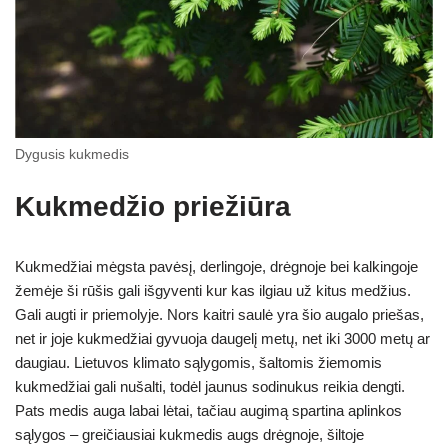
Dygusis kukmedis
Kukmedžio priežiūra
Kukmedžiai mėgsta pavėsį, derlingoje, drėgnoje bei kalkingoje
žemėje ši rūšis gali išgyventi kur kas ilgiau už kitus medžius.
Gali augti ir priemolyje. Nors kaitri saulė yra šio augalo priešas,
net ir joje kukmedžiai gyvuoja daugelį metų, net iki 3000 metų ar
daugiau. Lietuvos klimato sąlygomis, šaltomis žiemomis
kukmedžiai gali nušalti, todėl jaunus sodinukus reikia dengti.
Pats medis auga labai lėtai, tačiau augimą spartina aplinkos
sąlygos – greičiausiai kukmedis augs drėgnoje, šiltoje