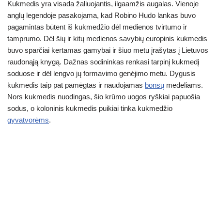
Kukmedis yra visada žaliuojantis, ilgaamžis augalas. Vienoje
ss
at
er
e
c
ar
anglų legendoje pasakojama, kad Robino Hudo lankas buvo
e
s
gr
e
e
pagamintas būtent iš kukmedžio dėl medienos tvirtumo ir
n
A
a
b
tamprumo. Dėl šių ir kitų medienos savybių europinis kukmedis
buvo sparčiai kertamas gamybai ir šiuo metu įrašytas į Lietuvos
g
p
m
o
raudonąją knygą. Dažnas sodininkas renkasi tarpinį kukmedį
er
p
o
soduose ir dėl lengvo jų formavimo genėjimo metu. Dygusis
k
kukmedis taip pat pamėgtas ir naudojamas
bonsų
medeliams.
Nors kukmedis nuodingas, šio krūmo uogos ryškiai papuošia
sodus, o koloninis kukmedis puikiai tinka kukmedžio
gyvatvorėms
.