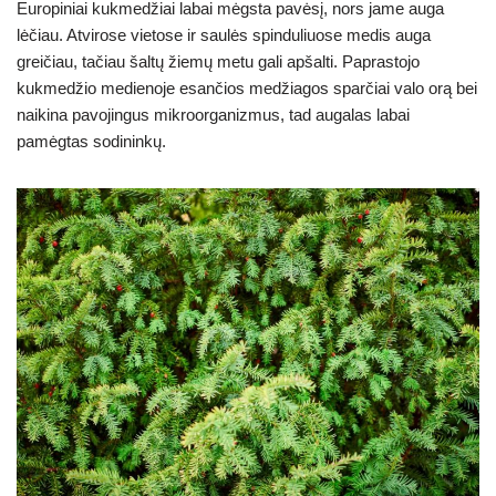
Europiniai kukmedžiai labai mėgsta pavėsį, nors jame auga
lėčiau. Atvirose vietose ir saulės spinduliuose medis auga
greičiau, tačiau šaltų žiemų metu gali apšalti. Paprastojo
kukmedžio medienoje esančios medžiagos sparčiai valo orą bei
naikina pavojingus mikroorganizmus, tad augalas labai
pamėgtas sodininkų.