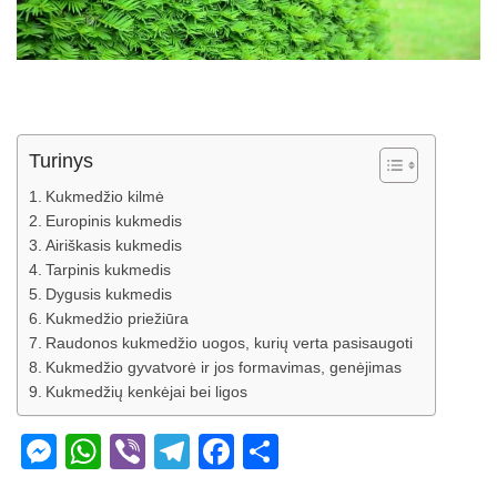
Turinys
Kukmedžio kilmė
Europinis kukmedis
Airiškasis kukmedis
Tarpinis kukmedis
Dygusis kukmedis
Kukmedžio priežiūra
Raudonos kukmedžio uogos, kurių verta pasisaugoti
Kukmedžio gyvatvorė ir jos formavimas, genėjimas
Kukmedžių kenkėjai bei ligos
M
W
Vi
T
F
S
e
h
b
el
a
h