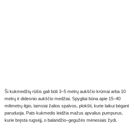
Ši kukmedžių rūšis gali būti 3–5 metrų aukščio krūmai arba 10
metrų ir didesnio aukščio medžiai. Spygliai būna apie 15–40
milimetrų ilgio, tamsiai žalios spalvos, plokšti, kurie laikui bėgant
paruduoja. Pats kukmedis leidžia mažus apvalius pumpurus,
kurie bręsta rugsėjį, o balandžio–gegužės mėnesiais žydi.