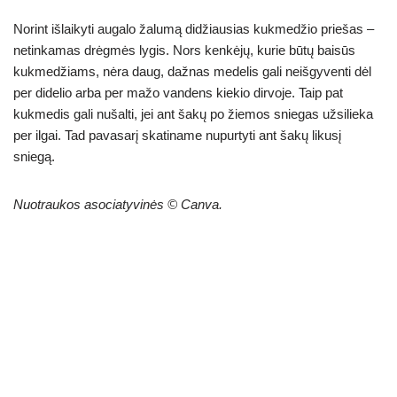
Norint išlaikyti augalo žalumą didžiausias kukmedžio priešas –
netinkamas drėgmės lygis. Nors kenkėjų, kurie būtų baisūs
kukmedžiams, nėra daug, dažnas medelis gali neišgyventi dėl
per didelio arba per mažo vandens kiekio dirvoje. Taip pat
kukmedis gali nušalti, jei ant šakų po žiemos sniegas užsilieka
per ilgai. Tad pavasarį skatiname nupurtyti ant šakų likusį
sniegą.
Nuotraukos asociatyvinės © Canva.