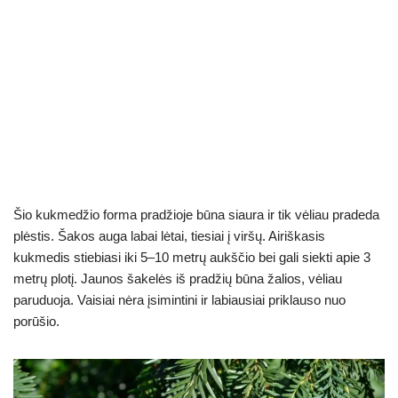
Šio kukmedžio forma pradžioje būna siaura ir tik vėliau pradeda
plėstis. Šakos auga labai lėtai, tiesiai į viršų. Airiškasis
kukmedis stiebiasi iki 5–10 metrų aukščio bei gali siekti apie 3
metrų plotį. Jaunos šakelės iš pradžių būna žalios, vėliau
paruduoja. Vaisiai nėra įsimintini ir labiausiai priklauso nuo
porūšio.