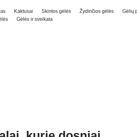
gas
Kaktusai
Skintos gėlės
Žydinčios gėlės
Gėlių 
ėlės
Gėlės ir sveikata
lai, kurie dosniai