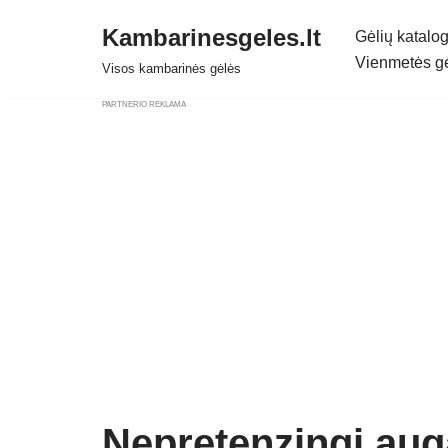
Kambarinesgeles.lt
Gėlių katalo
Skip
Vienmetės g
Visos kambarinės gėlės
to
PARTNERIO REKLAMA
content
Nepretenzingi auga