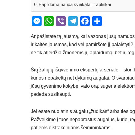
Papildoma nauda sveikatai ir aplinkai
M
W
Vi
T
F
S
e
h
b
el
a
h
Ar pažįstate tą jausmą, kai vazonas jūsų namuose
ss
at
er
e
c
ar
ir kaltės jausmas, kad vėl pamiršote jį palaistyti
e
s
gr
e
e
ne tik atleidžia žmonėms jų aplaidumą, bet ir, reg
n
A
a
b
g
p
m
o
Šių žaliųjų išgyvenimo ekspertų arsenale – stori 
er
p
o
kurios nepakeltų net dykumų augalai. O svarbiausi
k
jūsų gyvenimo kokybę: valo orą, sugeria elektroma
padeda susikaupti.
Jei esate nuolatinis augalų „žudikas“ arba tiesi
Pažvelkime į tuos nepaprastus augalus, kurie, re
patiems distrakciniams šeimininkams.