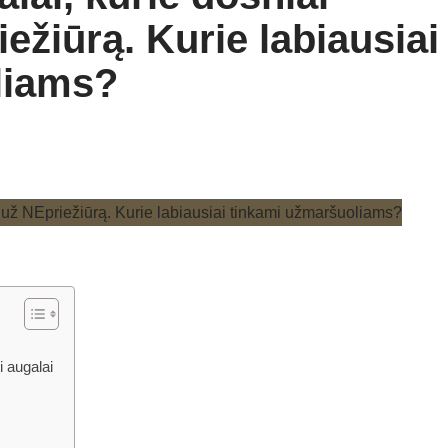
iežiūrą. Kurie labiausiai
liams?
i augalai