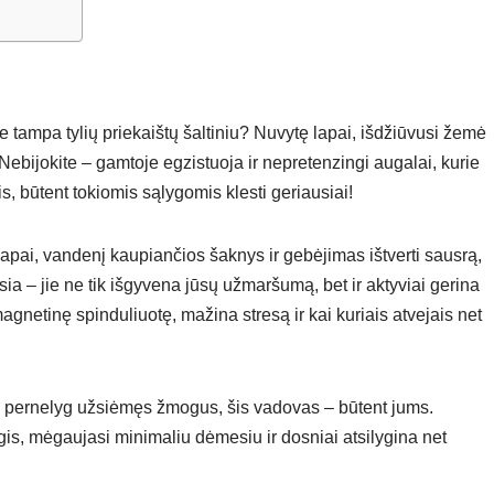
 tampa tylių priekaištų šaltiniu? Nuvytę lapai, išdžiūvusi žemė
? Nebijokite – gamtoje egzistuoja ir nepretenzingi augalai, kurie
is, būtent tokiomis sąlygomis klesti geriausiai!
lapai, vandenį kaupiančios šaknys ir gebėjimas ištverti sausrą,
a – jie ne tik išgyvena jūsų užmaršumą, bet ir aktyviai gerina
gnetinę spinduliuotę, mažina stresą ir kai kuriais atvejais net
og pernelyg užsiėmęs žmogus, šis vadovas – būtent jums.
gis, mėgaujasi minimaliu dėmesiu ir dosniai atsilygina net