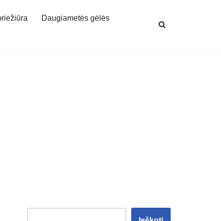
priežiūra
Daugiametės gėlės
Ieškoti