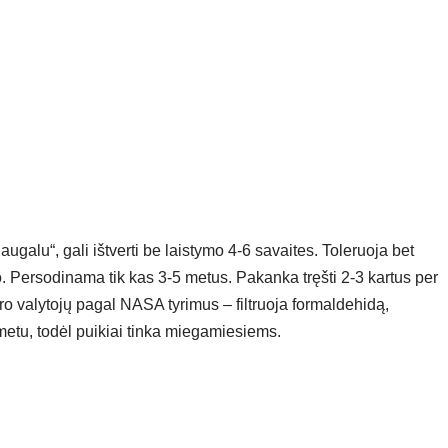
ugalu“, gali ištverti be laistymo 4-6 savaites. Toleruoja bet
. Persodinama tik kas 3-5 metus. Pakanka tręšti 2-3 kartus per
ro valytojų pagal NASA tyrimus – filtruoja formaldehidą,
 metu, todėl puikiai tinka miegamiesiems.