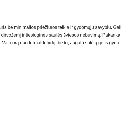
ris be minimalios priežiūros teikia ir gydomųjų savybių. Gali
są dirvožemį ir tiesioginės saulės šviesos nebuvimą. Pakanka
ą. Valo orą nuo formaldehidų, be to, augalo sulčių gelis gydo