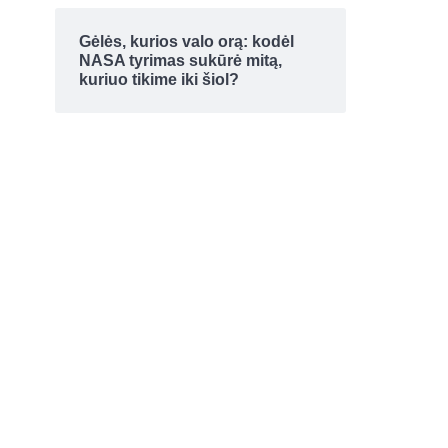
Gėlės, kurios valo orą: kodėl
NASA tyrimas sukūrė mitą,
kuriuo tikime iki šiol?