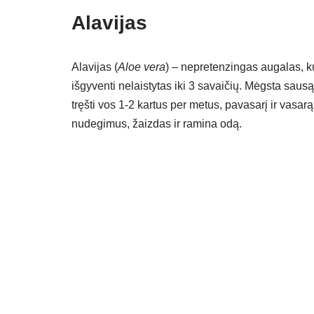
Alavijas
Alavijas (
Aloe vera
) – nepretenzingas augalas, ku
išgyventi nelaistytas iki 3 savaičių. Mėgsta sau
tręšti vos 1-2 kartus per metus, pavasarį ir vasar
nudegimus, žaizdas ir ramina odą.