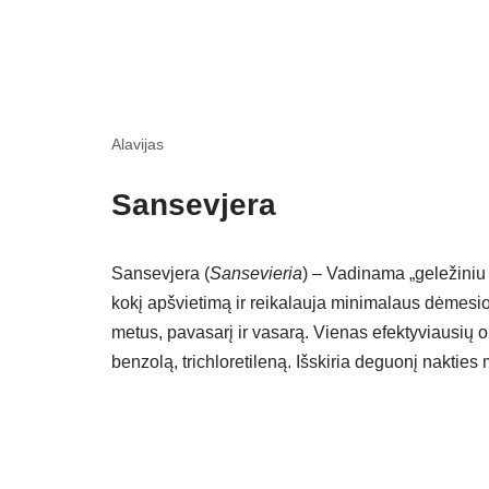
Alavijas
Sansevjera
Sansevjera (
Sansevieria
) – Vadinama „geležiniu a
kokį apšvietimą ir reikalauja minimalaus dėmesio
metus, pavasarį ir vasarą. Vienas efektyviausių o
benzolą, trichloretileną. Išskiria deguonį nakties