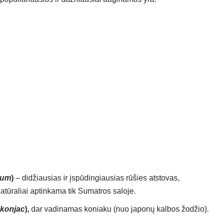
num
)
– didžiausias ir įspūdingiausias rūšies atstovas,
natūraliai aptinkama tik Sumatros saloje.
konjac
),
dar vadinamas koniaku (nuo japonų kalbos žodžio).