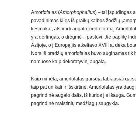
Amorfofalas (
Amorphophallus
) – tai įspūdingas a
pavadinimas kilęs iš graikų kalbos žodžių „amorphos“
tiesmukai, atspindi augalo žiedo formą. Amorfofa
yra derlingas, o drėgmė – pastovi. Jie paplitę In
Azijoje, o į Europą jis atkeliavo XVIII a. dėka bot
Nors iš pradžių amorfofalas buvo auginamas tik bo
namuose kaip dekoratyvinį augalą.
Kaip minėta, amorfofalas garsėja labiausiai garsė
taip pat unikali ir išskirtinė. Amorfofalas yra d
pagrindinė augalo dalis, iš kurios jis išauga. Gumb
pagrindinė maistinių medžiagų saugykla.