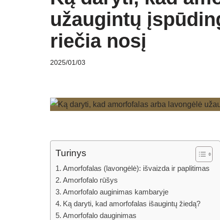
užaugintų įspūdin
riečia nosį
2025/01/03
Turinys
Amorfofalas (lavongėlė): išvaizda ir paplitimas
Amorfofalo rūšys
Amorfofalo auginimas kambaryje
Ką daryti, kad amorfofalas išaugintų žiedą?
Amorfofalo dauginimas