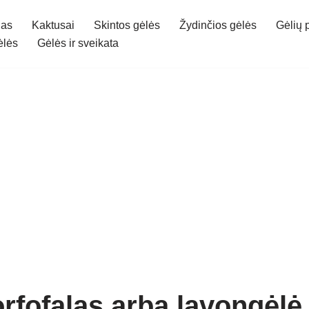
gas
Kaktusai
Skintos gėlės
Žydinčios gėlės
Gėlių 
ėlės
Gėlės ir sveikata
rfofalas arba lavongėlė