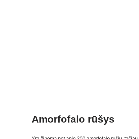
Amorfofalo rūšys
Yra žinoma net apie 200 amorfofalo rūšių, tačiau