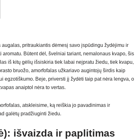
s augalas, pritraukiantis dėmesį savo įspūdingu žydėjimu ir
i aromatu. Būtent dėl, švelniai tariant, nemalonaus kvapo, šis
iš kitų gėlių išsiskiria tiek labai neįpratu žiedu, tiek kvapu,
asto bruožo, amorfofalas užkariavo augintojų širdis kaip
i egzotiškumo. Beje, priversti jį žydėti taip pat nėra lengva, o
 kvapas anaiptol nėra to vertas.
fofalas, atskleisime, ką reiškia jo pavadinimas ir
ad galėtų pradžiuginti žiedu.
): išvaizda ir paplitimas