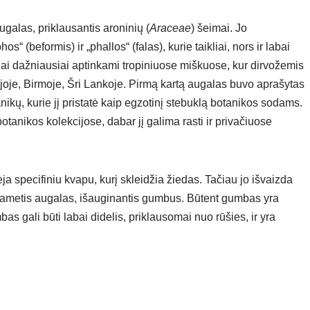
ugalas, priklausantis aroninių (
Araceae
) šeimai. Jo
 (beformis) ir „phallos“ (falas), kurie taikliai, nors ir labai
lai dažniausiai aptinkami tropiniuose miškuose, kur dirvožemis
dijoje, Birmoje, Šri Lankoje. Pirmą kartą augalas buvo aprašytas
anikų, kurie jį pristatė kaip egzotinį stebuklą botanikos sodams.
tanikos kolekcijose, dabar jį galima rasti ir privačiuose
ja specifiniu kvapu, kurį skleidžia žiedas. Tačiau jo išvaizda
augiametis augalas, išauginantis gumbus. Būtent gumbas yra
as gali būti labai didelis, priklausomai nuo rūšies, ir yra