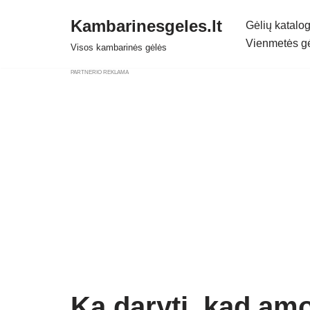
Kambarinesgeles.lt
Gėlių katalo
Skip
Vienmetės g
Visos kambarinės gėlės
to
PARTNERIO REKLAMA
content
Ką daryti, kad amo