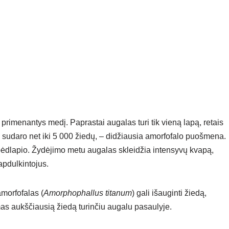
i primenantys medį. Paprastai augalas turi tik vieną lapą, retais
į sudaro net iki 5 000 žiedų, – didžiausia amorfofalo puošmena.
pėdlapio. Žydėjimo metu augalas skleidžia intensyvų kvapą,
 apdulkintojus.
amorfofalas (
Amorphophallus titanum
) gali išauginti žiedą,
mas aukščiausią žiedą turinčiu augalu pasaulyje.