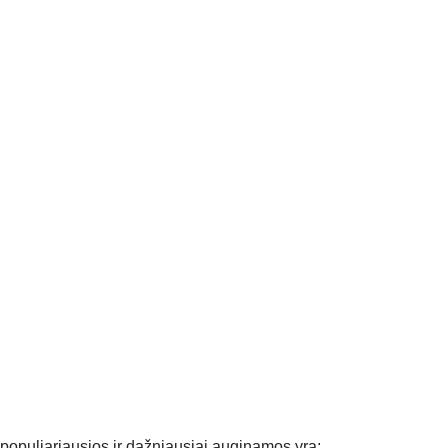
 populiariausios ir dažniausiai auginamos yra: