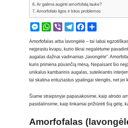
Ar galima auginti amorfofalą lauke?
Amorfofalo ligos ir kitos problemos
M
W
Vi
T
F
S
e
h
b
el
a
h
Amorfofalas arba lavongėlė – tai labai egzotiška
ss
at
er
e
c
ar
neįprastu kvapu, kurio tikrai negalėtume pavadint
e
s
gr
e
e
augalas dažnai vadinamas „lavongėle“. Amorfofalas 
n
A
a
b
kuris primena pūvančią mėsą. Nepaisant šio neįpr
g
p
m
o
unikalus kambarinis augalas, suteikiantis interjeru
er
p
o
tai skatina entuziastus ypatingai stengtis, net jei
k
Šiame straipsnyje papasakosime, kaip atrodo amor
pasidalinsime, kaip tinkamai prižiūrėti šią gėlę, k
Amorfofalas (lavongėlė