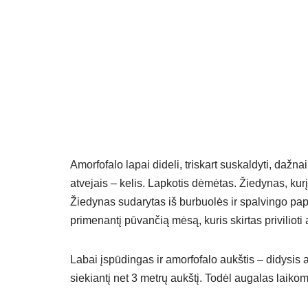
Amorfofalo lapai dideli, triskart suskaldyti, dažna
atvejais – kelis. Lapkotis dėmėtas. Žiedynas, kur
Žiedynas sudarytas iš burbuolės ir spalvingo pa
primenantį pūvančią mėsą, kuris skirtas privilioti
Labai įspūdingas ir amorfofalo aukštis – didysis 
siekiantį net 3 metrų aukštį. Todėl augalas laiko