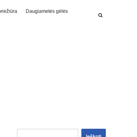
priežiūra
Daugiametės gėlės
Ieškoti