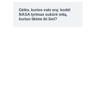
Gėlės, kurios valo orą: kodėl
NASA tyrimas sukūrė mitą,
kuriuo tikime iki šiol?