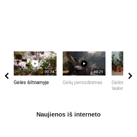
00:34
00:29
Gėlės šiltnamyje
Gėlių persodinimas
Gėlės vazo
lauke
Naujienos iš interneto