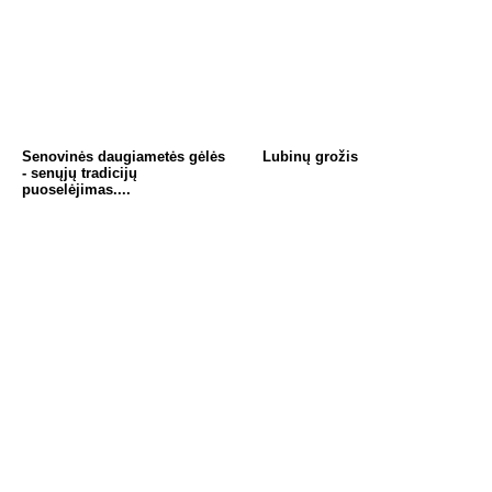
Senovinės daugiametės gėlės
Lubinų grožis
- senųjų tradicijų
puoselėjimas....