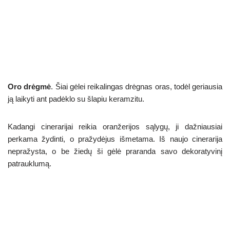
Oro drėgmė
. Šiai gėlei reikalingas drėgnas oras, todėl geriausia
ją laikyti ant padėklo su šlapiu keramzitu.
Kadangi cinerarijai reikia oranžerijos sąlygų, ji dažniausiai
perkama žydinti, o pražydėjus išmetama. Iš naujo cinerarija
nepražysta, o be žiedų ši gėlė praranda savo dekoratyvinį
patrauklumą.