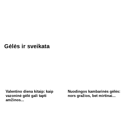
Gėlės ir sveikata
Valentino diena kitaip: kaip
Nuodingos kambarinės gėlės:
vazoninė gėlė gali tapti
nors gražios, bet mirtinai...
amžinos...