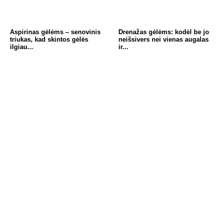
Aspirinas gėlėms – senovinis
Drenažas gėlėms: kodėl be jo
triukas, kad skintos gėlės
neišsivers nei vienas augalas
ilgiau...
ir...