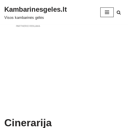
Kambarinesgeles.lt
Skip
Visos kambarinės gėlės
to
PARTNERIO REKLAMA
content
Cinerarija