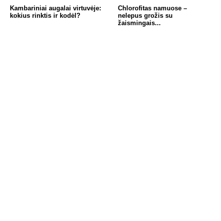
Kambariniai augalai virtuvėje:
Chlorofitas namuose –
kokius rinktis ir kodėl?
nelepus grožis su
žaismingais...