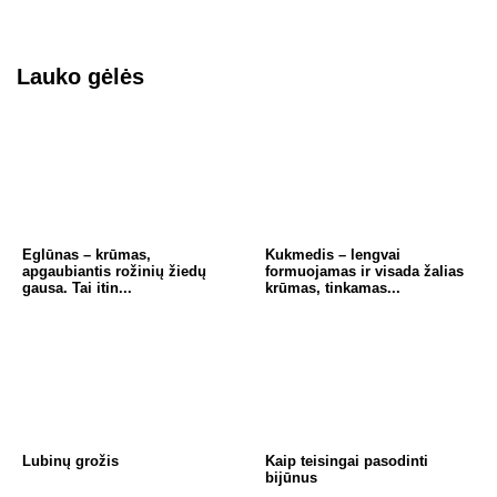
Lauko gėlės
Eglūnas – krūmas,
Kukmedis – lengvai
apgaubiantis rožinių žiedų
formuojamas ir visada žalias
gausa. Tai itin...
krūmas, tinkamas...
Lubinų grožis
Kaip teisingai pasodinti
bijūnus