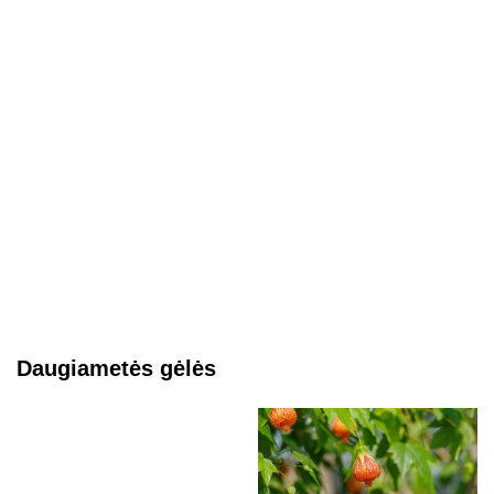
Daugiametės gėlės