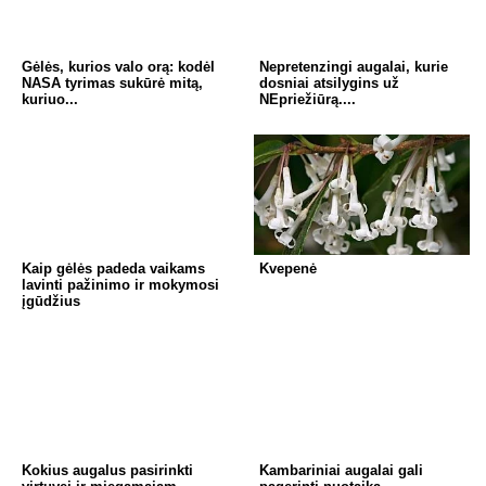
Gėlės, kurios valo orą: kodėl
Nepretenzingi augalai, kurie
NASA tyrimas sukūrė mitą,
dosniai atsilygins už
kuriuo...
NEpriežiūrą....
Kaip gėlės padeda vaikams
Kvepenė
lavinti pažinimo ir mokymosi
įgūdžius
Kokius augalus pasirinkti
Kambariniai augalai gali