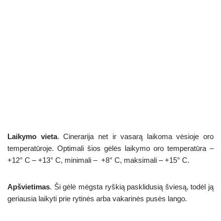
Laikymo vieta
. Cinerarija net ir vasarą laikoma vėsioje oro
temperatūroje. Optimali šios gėlės laikymo oro temperatūra –
+12° C – +13° С, minimali – +8° С, maksimali – +15° С.
Apšvietimas
. Ši gėlė mėgsta ryškią pasklidusią šviesą, todėl ją
geriausia laikyti prie rytinės arba vakarinės pusės lango.