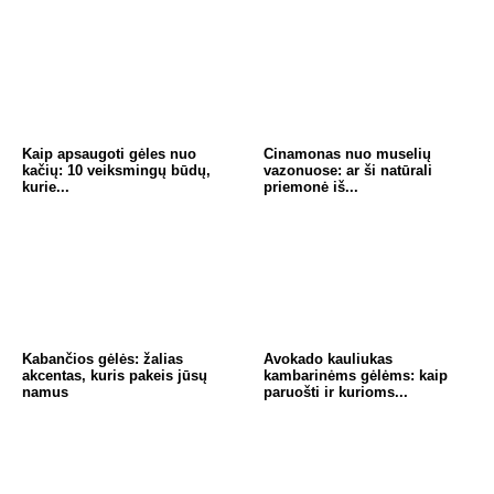
Kaip apsaugoti gėles nuo
Cinamonas nuo muselių
kačių: 10 veiksmingų būdų,
vazonuose: ar ši natūrali
kurie...
priemonė iš...
Kabančios gėlės: žalias
Avokado kauliukas
akcentas, kuris pakeis jūsų
kambarinėms gėlėms: kaip
namus
paruošti ir kurioms...