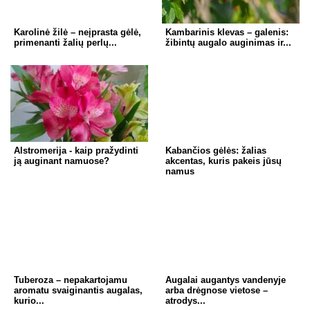
Karolinė žilė – neįprasta gėlė,
Kambarinis klevas – galenis:
primenanti žalių perlų...
žibintų augalo auginimas ir...
Alstromerija - kaip pražydinti
Kabančios gėlės: žalias
ją auginant namuose?
akcentas, kuris pakeis jūsų
namus
Tuberoza – nepakartojamu
Augalai augantys vandenyje
aromatu svaiginantis augalas,
arba drėgnose vietose –
kurio...
atrodys...