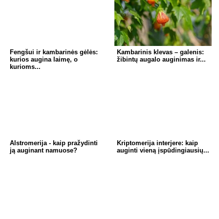
Fengšui ir kambarinės gėlės:
Kambarinis klevas – galenis:
kurios augina laimę, o
žibintų augalo auginimas ir...
kurioms...
Alstromerija - kaip pražydinti
Kriptomerija interjere: kaip
ją auginant namuose?
auginti vieną įspūdingiausių...