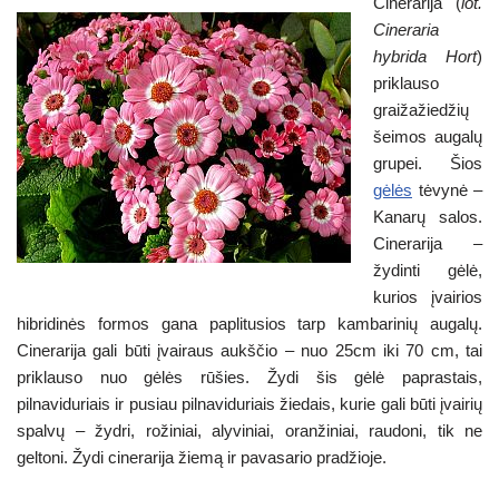
Cinerarija (
lot.
ss
at
er
e
c
ar
Cineraria
e
s
gr
e
e
hybrida Hort
)
n
A
a
b
priklauso
graižažiedžių
g
p
m
o
šeimos augalų
er
p
o
grupei. Šios
k
gėlės
tėvynė –
Kanarų salos.
Cinerarija –
žydinti gėlė,
kurios įvairios
hibridinės formos gana paplitusios tarp kambarinių augalų.
Cinerarija gali būti įvairaus aukščio – nuo 25cm iki 70 cm, tai
priklauso nuo gėlės rūšies. Žydi šis gėlė paprastais,
pilnaviduriais ir pusiau pilnaviduriais žiedais, kurie gali būti įvairių
spalvų – žydri, rožiniai, alyviniai, oranžiniai, raudoni, tik ne
geltoni. Žydi cinerarija žiemą ir pavasario pradžioje.