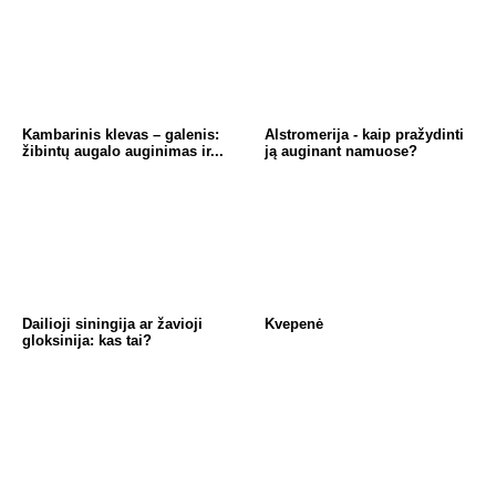
g
p
m
o
er
p
o
k
Kambarinis klevas – galenis:
Alstromerija - kaip pražydinti
žibintų augalo auginimas ir...
ją auginant namuose?
Dailioji siningija ar žavioji
Kvepenė
gloksinija: kas tai?